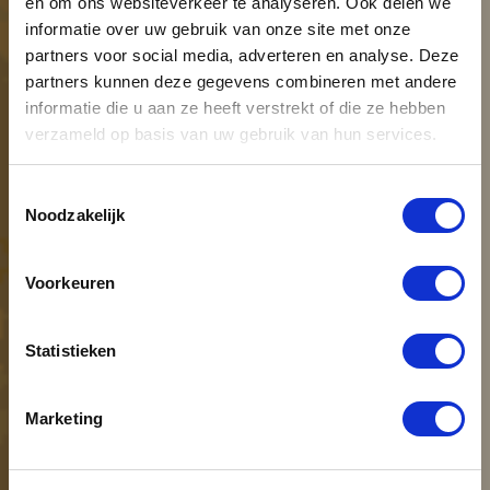
en om ons websiteverkeer te analyseren. Ook delen we
informatie over uw gebruik van onze site met onze
partners voor social media, adverteren en analyse. Deze
partners kunnen deze gegevens combineren met andere
informatie die u aan ze heeft verstrekt of die ze hebben
The best workspace in
verzameld op basis van uw gebruik van hun services.
the Netherlands
Toestemmingsselectie
Noodzakelijk
While you continue working, we will
install your new space in one day.
Voorkeuren
Download the brochure
Configurator
Statistieken
Marketing